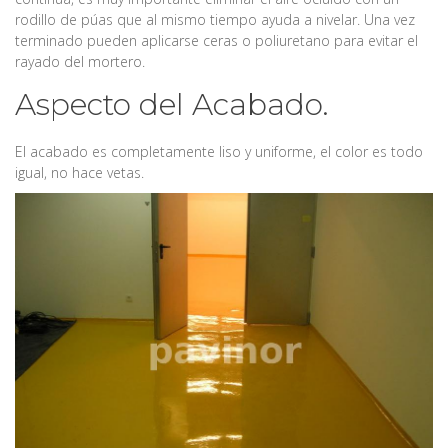
rodillo de púas que al mismo tiempo ayuda a nivelar. Una vez
terminado pueden aplicarse ceras o poliuretano para evitar el
rayado del mortero.
Aspecto del Acabado.
El acabado es completamente liso y uniforme, el color es todo
igual, no hace vetas.