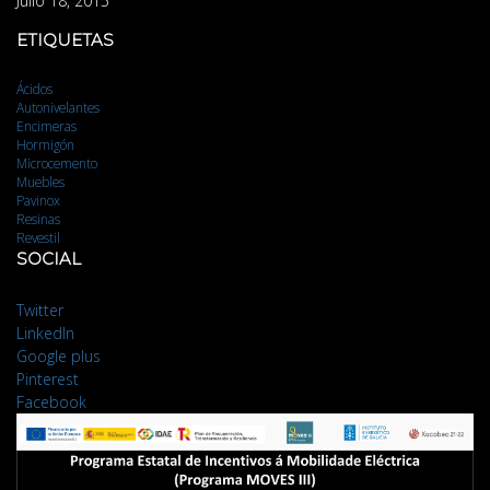
Julio 18, 2015
ETIQUETAS
Ácidos
Autonivelantes
Encimeras
Hormigón
Microcemento
Muebles
Pavinox
Resinas
Revestil
SOCIAL
Twitter
LinkedIn
Google plus
Pinterest
Facebook