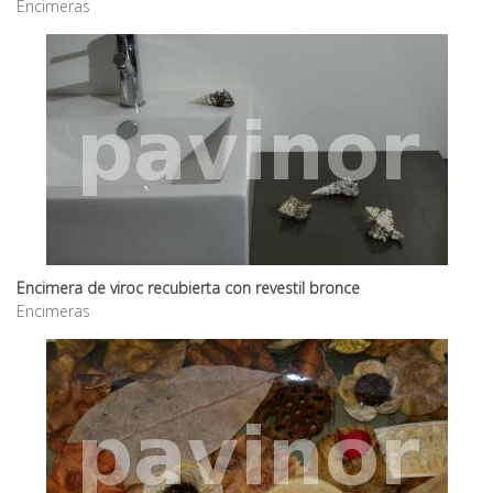
Encimeras
Encimera de viroc recubierta con revestil bronce
Encimeras