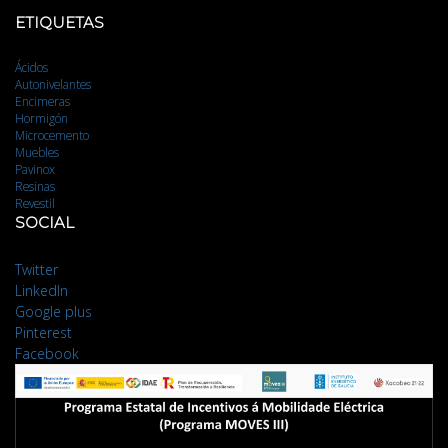
ETIQUETAS
Ácidos
Autonivelantes
Encimeras
Hormigón
Microcemento
Muebles
Pavinox
Resinas
Revestil
SOCIAL
Twitter
LinkedIn
Google plus
Pinterest
Facebook