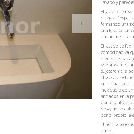
Lavabo y paredes
El lavabo se real
resinas. Despues
›
formando una sol
una losa de un 
dar un mejor aca
El lavabo se fabr
comodidad ya que
medida. Para suj
soportes tubular
sujetaron a la pa
El lavabo se fund
en resinas acrili
inoxidable de un
anclados en la p
por lo tanto el a
desagüe se colo
por el propio lav
El resultado es e
pared.