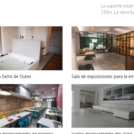
La superfie tota
230m. La obra fu
n Serra de Outes
Sala de exposiciones para la e
Cuoco
e microcemento en pizzeria
suelos microcemento gris claro