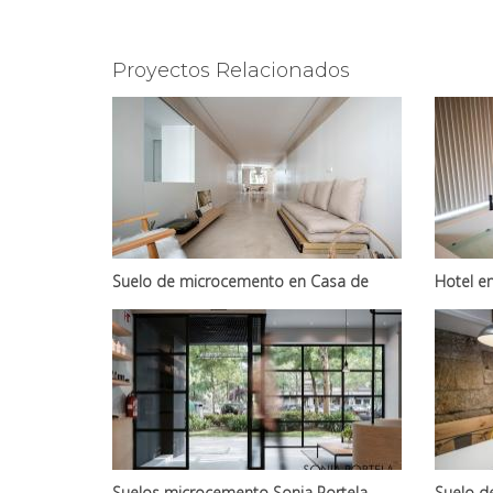
Proyectos Relacionados
Suelo de microcemento en Casa de
Hotel e
Santiago de Compostela
Suelos microcemento Sonia Portela
Suelo d