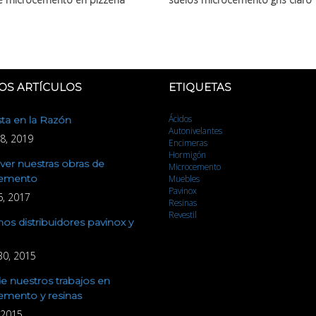
n O Carballiño
OS ARTÍCULOS
ETIQUETAS
Ácidos
sta en la Razón
Autonivelantes
8, 2019
Encimeras
Hormigón
er nuestras obras de
Microcemento
emento
Muebles
Pavinox
6, 2017
Resinas
Revestil
s distribuidores pavinox y
30, 2015
e nuestros trabajos en
emento y resinas
, 2015