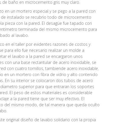
 de baño en microcemento gris muy claro.
izo en un mortero especial y se pego a la pared con
 de instalado se recubrio todo de microcemento
a pieza con la pared. El desagüe fue tapado con
centimetro terminada del mismo microcemento para
bado al lavabo.
ico en el taller por evidentes razones de costos y
 para ello fue necesario realizar un molde a
etar el lavabo a la pared se encargaron unos
es con una base rectantular de acero inoxidable, se
red con cuatro tornillos, tambiende acero inoxidable.
io en un mortero con fibra de vidrio y alto contenido
cas. En su interior se colocaron dos tubos de acero
 diametro superior para que entraran los soportes
ared. El peso de estos materiales es considerable
nclaje a la pared tiene que ser muy efectivo. El
co del mismo modo, de tal manera que queda oculto
abo.
ste original diseño de lavabo solidario con la propia