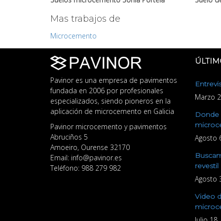
Bonna e
Mas trabajos de
Microcemento
ÚLTIM
Pavinor es una empresa de pavimentos
Entrevi
fundada en 2006 por profesionales
Marzo 2
especializados, siendo pioneros en la
aplicación de microcemento en Galicia
Donde v
microc
Pavinor microcemento y pavimentos
Abruciños 5
Agosto 
Amoeiro
,
Ourense
32170
Buscamo
Email:
info@pavinor.es
revestil
Teléfono:
988 279 982
Agosto 
Video d
microc
Julio 18