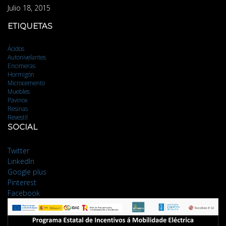
Julio 18, 2015
ETIQUETAS
Ácidos
Autonivelantes
Encimeras
Hormigón
Microcemento
Muebles
Pavinox
Resinas
Revestil
SOCIAL
Twitter
LinkedIn
Google plus
Pinterest
Facebook