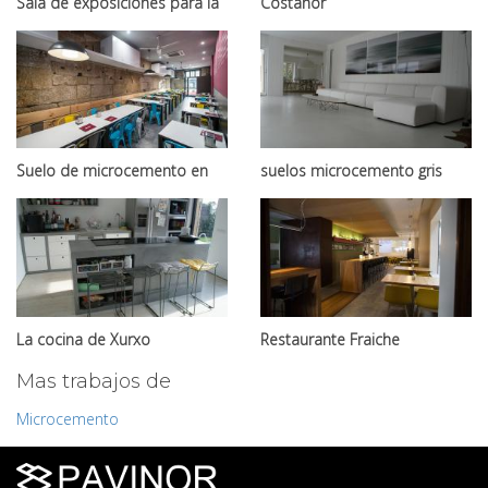
Sala de exposiciones para la
Costanor
empresa Cuoco
Suelo de microcemento en
suelos microcemento gris
pizzeria Bonna en O
claro
Carballiño
La cocina de Xurxo
Restaurante Fraiche
Mas trabajos de
Microcemento