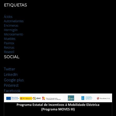
ETIQUETAS
Ácidos
Autonivelantes
Encimeras
Hormigón
Microcemento
Muebles
Pavinox
Resinas
Revestil
SOCIAL
Twitter
LinkedIn
Google plus
Pinterest
Facebook