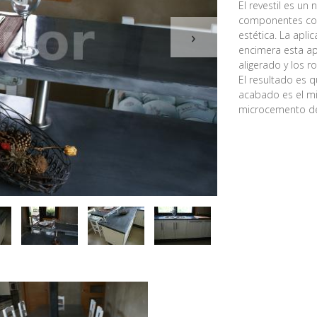
El revestil es u
componentes con
›
estética. La apli
encimera esta ap
aligerado y los 
El resultado es q
acabado es el mi
microcemento de