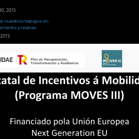
30, 2015
e nuestros trabajos en
emento y resinas
, 2015