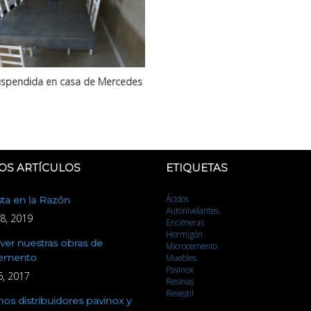
spendida en casa de Mercedes
OS ARTÍCULOS
ETIQUETAS
Ácidos
sta en la Razón
Autonivelantes
8, 2019
Encimeras
Hormigón
er nuestras obras de
Microcemento
emento
Muebles
Pavinox
6, 2017
Resinas
Revestil
s distribuidores pavinox y