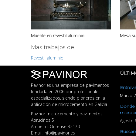
Mueble en revestil aluminio
Mesa su
Mas trabajos de
Revestil aluminio
ÚLTIM
Pavinor es una empresa de pavimentos
Entrevi
fundada en 2006 por profesionales
Marzo 2
especializados, siendo pioneros en la
aplicación de microcemento en Galicia
Donde v
microc
Pavinor microcemento y pavimentos
Abruciños 5
Agosto 
Amoeiro
,
Ourense
32170
Buscamo
Email:
info@pavinor.es