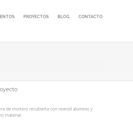
MENTOS
PROYECTOS
BLOG
CONTACTO
royecto
a de mortero recubierta con revestil aluminio y
o material.