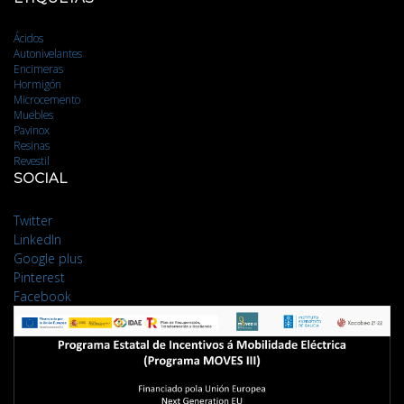
Ácidos
Autonivelantes
Encimeras
Hormigón
Microcemento
Muebles
Pavinox
Resinas
Revestil
SOCIAL
Twitter
LinkedIn
Google plus
Pinterest
Facebook