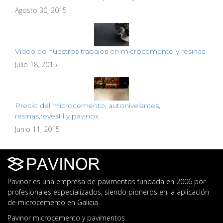
Agosto 30, 2015
Video de nuestros trabajos en microcemento y resinas
Julio 18, 2015
Precio del microcemento, autonivelantes,
resinas,revestil y pavinox
Junio 11, 2015
Pavinor es una empresa de pavimentos fundada en 2006 por
profesionales especializados, siendo pioneros en la aplicación
de microcemento en Galicia
Pavinor microcemento y pavimentos