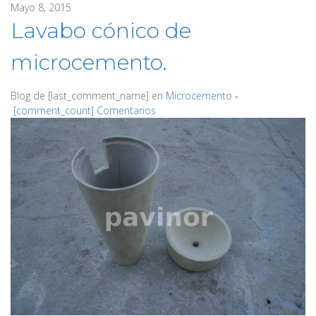
Mayo 8, 2015
Lavabo cónico de
microcemento.
Blog de
[last_comment_name]
en
Microcemento
‐
[comment_count] Comentarios