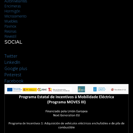
Autonivelantes
Encimeras
Hormigón
Microcemento
Muebles
Pavinox
Resinas
Revestil
SOCIAL
Twitter
LinkedIn
Google plus
Pinterest
Facebook